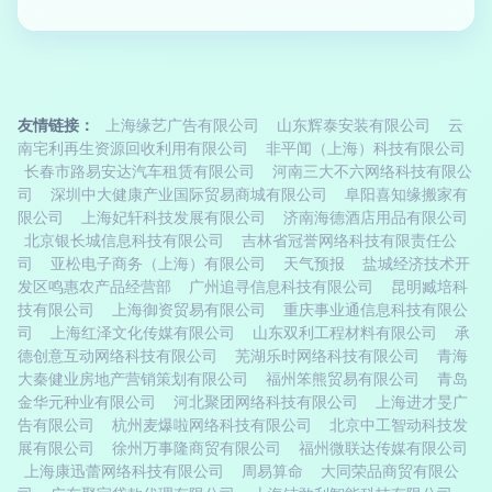
友情链接：
上海缘艺广告有限公司
山东辉泰安装有限公司
云
南宅利再生资源回收利用有限公司
非平闻（上海）科技有限公司
长春市路易安达汽车租赁有限公司
河南三大不六网络科技有限公
司
深圳中大健康产业国际贸易商城有限公司
阜阳喜知缘搬家有
限公司
上海妃轩科技发展有限公司
济南海德酒店用品有限公司
北京银长城信息科技有限公司
吉林省冠誉网络科技有限责任公
司
亚松电子商务（上海）有限公司
天气预报
盐城经济技术开
发区鸣惠农产品经营部
广州追寻信息科技有限公司
昆明臧培科
技有限公司
上海御资贸易有限公司
重庆事业通信息科技有限公
司
上海红泽文化传媒有限公司
山东双利工程材料有限公司
承
德创意互动网络科技有限公司
芜湖乐时网络科技有限公司
青海
大秦健业房地产营销策划有限公司
福州笨熊贸易有限公司
青岛
金华元种业有限公司
河北聚团网络科技有限公司
上海进才旻广
告有限公司
杭州麦爆啦网络科技有限公司
北京中工智动科技发
展有限公司
徐州万事隆商贸有限公司
福州微联达传媒有限公司
上海康迅蕾网络科技有限公司
周易算命
大同荣品商贸有限公