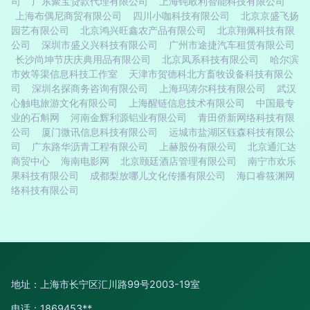
司
广东聚宝贷款代理有限公司
上海钝敢利智能科技有限公司
上海布偶尼商贸有限公司
四川小咖科技有限公司
北京京盛飞扬
园艺有限公司
北京鸿兴旺鑫农产品有限公司
北京翔佩科技有限
公司
深圳市盛义兴科技有限公司
广州市途捷汽车租赁有限公司
长沙尚坤节庆庆典用品有限公司
北京凤系科技有限公司
哈尔滨
市效等渠信息科技工作室
天津市贺德科北方畜牧设备科技有限公
司
深圳名探商务咨询有限公司
上海玛涛尔科技有限公司
武汉
心触电旅游文化有限公司
上海醒链信息技术有限公司
中国最专
业的石斛网
河南金辉利源铝业有限公司
青田侨新网络科技有限
公司
厦门微讯信息科技有限公司
运城市盐湖区钰森科技有限公
司
广东路华沥青工程有限公司
上赫股份有限公司
北京通汇达
商贸中心
海南电影网
北京颐廷酒店管理有限公司
南宁市欢乐
果科技有限公司
成都梨放哪儿文化传播有限公司
海口睿筱渊网
络科技有限公司
地址：上海市长宁区汇川路99号2003-19室
电话：1869453**